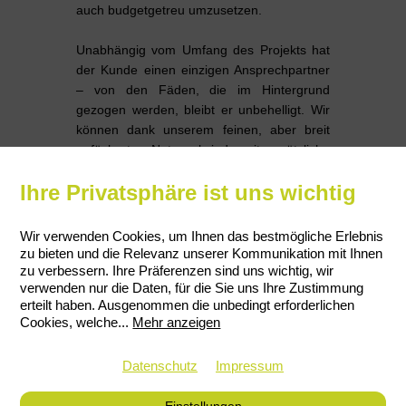
auch budgetgetreu umzusetzen.
Unabhängig vom Umfang des Projekts hat
der Kunde einen einzigen Ansprechpartner
– von den Fäden, die im Hintergrund
gezogen werden, bleibt er unbehelligt. Wir
können dank unserem feinen, aber breit
gefächerten Netzwerk jederzeit zusätzliche
spezialisierte Manpower und adäquate
Ihre Privatsphäre ist uns wichtig
Partner mobilisieren.
Wir verwenden Cookies, um Ihnen das bestmögliche Erlebnis
zu bieten und die Relevanz unserer Kommunikation mit Ihnen
Die Kernkompetenz von Paterson-
zu verbessern. Ihre Präferenzen sind uns wichtig, wir
verwenden nur die Daten, für die Sie uns Ihre Zustimmung
Entertainment liegt in den Bereichen
erteilt haben. Ausgenommen die unbedingt erforderlichen
Marketing, PR, Media, Promotion und
Cookies, welche
...
Mehr anzeigen
Events. Dabei beschränken sich die
Tätigkeiten nicht nur auf den Kinomarkt,
Datenschutz
Impressum
sondern umfassen ebenfalls Ideen für TV-
Produktionen und Home-Entertainment-