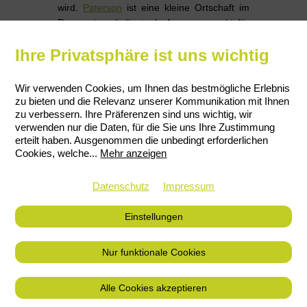
wird.
Paterson
ist eine kleine Ortschaft im
Reservat und dient als Ausgangspunkt für
die täglichen Erkundungstouren der
Ihre Privatsphäre ist uns wichtig
Rangers.
Wir verwenden Cookies, um Ihnen das bestmögliche Erlebnis
zu bieten und die Relevanz unserer Kommunikation mit Ihnen
zu verbessern. Ihre Präferenzen sind uns wichtig, wir
verwenden nur die Daten, für die Sie uns Ihre Zustimmung
Die Weite und die Abgeschiedenheit in der
erteilt haben. Ausgenommen die unbedingt erforderlichen
Wildnis waren für mich ideal um neue Ideen
Cookies, welche
...
Mehr anzeigen
zuzulassen. Der Name Paterson-
Entertainment erinnert an diese Zeit, in der
Datenschutz
Impressum
das Agenturkonzept heranreifte. Das
Firmenlogo zeigt einen Elefanten, denn
Einstellungen
seine Eigenschaften entsprechen jenen der
Agentur: Beständigkeit, Zuverlässigkeit und
Ehrlichkeit.
Nur funktionale Cookies
Alle Cookies akzeptieren
Copyright © 2018 by Paterson-Entertainment AG