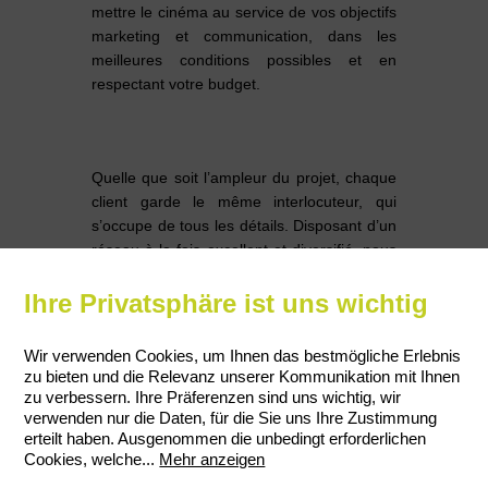
mettre le cinéma au service de vos objectifs
marketing et communication, dans les
meilleures conditions possibles et en
respectant votre budget.
Quelle que soit l’ampleur du projet, chaque
client garde le même interlocuteur, qui
s’occupe de tous les détails. Disposant d’un
réseau à la fois excellent et diversifié, nous
pouvons faire appel à tout moment à des
Ihre Privatsphäre ist uns wichtig
spécialistes supplémentaires et mobiliser
les partenaires ad hoc.
Wir verwenden Cookies, um Ihnen das bestmögliche Erlebnis
Le cœur de métier de Paterson-
zu bieten und die Relevanz unserer Kommunikation mit Ihnen
Entertainment réside dans le secteur du
zu verbessern. Ihre Präferenzen sind uns wichtig, wir
verwenden nur die Daten, für die Sie uns Ihre Zustimmung
marketing, des relations publiques, des
erteilt haben. Ausgenommen die unbedingt erforderlichen
médias, de la promotion et de
Cookies, welche
...
Mehr anzeigen
l’événementiel. Les activités exercées ne se