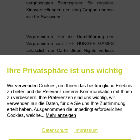
vergünstigten Eintrittspreis: für reguläre
Kinovorstellungen der kitag Gruppe ebenso
wie für Swisscom-
Vorpremieren. Für die Durchführung der
Vorpremieren von THE HUNGER GAMES
anlässlich der Carte Bleue Nights verliess
sich Swisscom auf das Know-how von
Paterson-Entertainment, um in diversen
Ihre Privatsphäre ist uns wichtig
Deutschschweizer Städten die Koordination
zwischen Swisscom, Kinogruppe,
Filmverleiher und Securitas sicherzustellen.
Wir verwenden Cookies, um Ihnen das bestmögliche Erlebnis
zu bieten und die Relevanz unserer Kommunikation mit Ihnen
zu verbessern. Ihre Präferenzen sind uns wichtig, wir
verwenden nur die Daten, für die Sie uns Ihre Zustimmung
erteilt haben. Ausgenommen die unbedingt erforderlichen
Cookies, welche
...
Mehr anzeigen
Datenschutz
Impressum