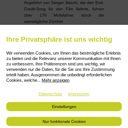
Angeführt von Sänger Baschi, der den End-
Credit-Song für den Film lieferte, fuhren
über 170 Mofafahrer durch die
samstägliche Zürcher
Ihre Privatsphäre ist uns wichtig
Innenstadt zum KITAG-Kino Corso und
brachten so ein einmaliges „Easy Rider“-
Feeling in die Limmatstadt.
Wir verwenden Cookies, um Ihnen das bestmögliche Erlebnis
zu bieten und die Relevanz unserer Kommunikation mit Ihnen
zu verbessern. Ihre Präferenzen sind uns wichtig, wir
verwenden nur die Daten, für die Sie uns Ihre Zustimmung
erteilt haben. Ausgenommen die unbedingt erforderlichen
Cookies, welche
...
Mehr anzeigen
Datenschutz
Impressum
Einstellungen
Nur funktionale Cookies