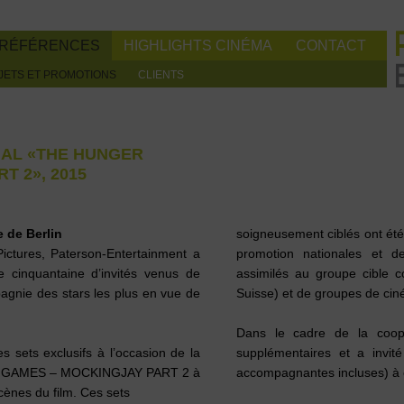
RÉFÉRENCES
HIGHLIGHTS CINÉMA
CONTACT
JETS ET PROMOTIONS
CLIENTS
NAL «THE HUNGER
T 2», 2015
 de Berlin
soigneusement ciblés ont ét
ictures, Paterson-Entertainment a
promotion nationales et d
e cinquantaine d’invités venus de
assimilés au groupe cible 
pagnie des stars les plus en vue de
Suisse) et de groupes de ci
Dans le cadre de la coop
 sets exclusifs à l’occasion de la
supplémentaires et a invité
R GAMES – MOCKINGJAY PART 2
à
accompagnantes incluses) à
scènes du film. Ces sets