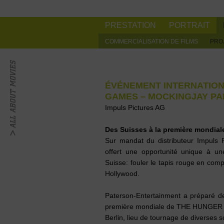
PRESTATION
PORTRAIT
COMMERCIALISATION DE FILMS
PRO
ÉVÉNEMENT INTERNATIO
GAMES – MOCKINGJAY PAR
Impuls Pictures AG
Des Suisses à la première mondiale
Sur mandat du distributeur Impuls P
offert une opportunité unique à un
Suisse: fouler le tapis rouge en com
Hollywood.
Paterson-Entertainment a préparé des
première mondiale de THE HUNGE
Berlin, lieu de tournage de diverses 