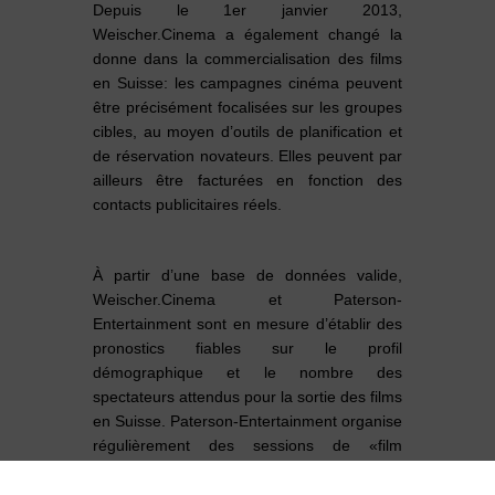
Depuis le 1
er
janvier 2013,
Weischer.Cinema a également changé la
donne dans la commercialisation des films
en Suisse: les campagnes cinéma peuvent
être précisément focalisées sur les groupes
cibles, au moyen d’outils de planification et
de réservation novateurs. Elles peuvent par
ailleurs être facturées en fonction des
contacts publicitaires réels.
À partir d’une base de données valide,
Weischer.Cinema et Paterson-
Entertainment sont en mesure d’établir des
pronostics fiables sur le profil
démographique et le nombre des
spectateurs attendus pour la sortie des films
en Suisse. Paterson-Entertainment organise
régulièrement des sessions de «film
academy» pour l’équipe commerciale
suisse de Weischer.Cinema. Les