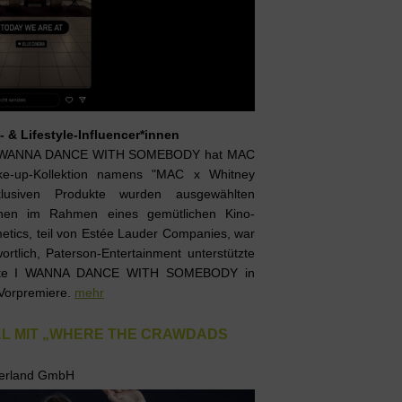
- & Lifestyle-Influencer*innen
n I WANNA DANCE WITH SOMEBODY hat MAC
ake-up-Kollektion namens "MAC x Whitney
klusiven Produkte wurden ausgewählten
r*innen im Rahmen eines gemütlichen Kino-
etics, teil von Estée Lauder Companies, war
rtlich, Paterson-Entertainment unterstützte
eigte I WANNA DANCE WITH SOMEBODY in
 Vorpremiere.
mehr
AL MIT „WHERE THE CRAWDADS
tzerland GmbH