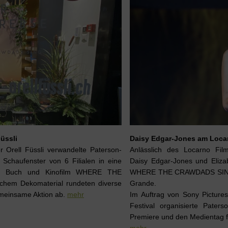
üssli
Daisy Edgar-Jones am Locar
 Orell Füssli verwandelte Paterson-
Anlässlich des Locarno Film
 Schaufenster von 6 Filialen in eine
Daisy Edgar-Jones und Elizab
zum Buch und Kinofilm WHERE THE
WHERE THE CRAWDADS SING v
hem Dekomaterial rundeten diverse
Grande.
einsame Aktion ab.
mehr
Im Auftrag von Sony Picture
Festival organisierte Paters
Premiere und den Medientag f