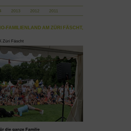
4
2013
2012
2011
O-FAMILIENLAND AM ZÜRI FÄSCHT,
K Züri Fäscht
ür die ganze Familie