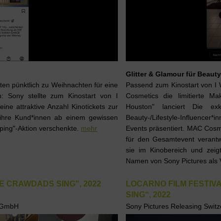
Glitter & Glamour für Beauty
ten pünktlich zu Weihnachten für eine
Passend zum Kinostart vo
: Sony stellte zum Kinostart von I
Cosmetics die limitierte M
attraktive Anzahl Kinotickets zur
Houston" lanciert Die ex
 ihre Kund*innen ab einem gewissen
Beauty-/Lifestyle-Influence
ping"-Aktion verschenkte.
mehr
Events präsentiert. MAC Cosm
für den Gesamtevent verantwo
sie im Kinobereich und z
Namen von Sony Pictures als
 CRAWDADS SING", 2022
LOCARNO FILM FESTIV
SING“, 2022
d GmbH
Sony Pictures Releasing Swi