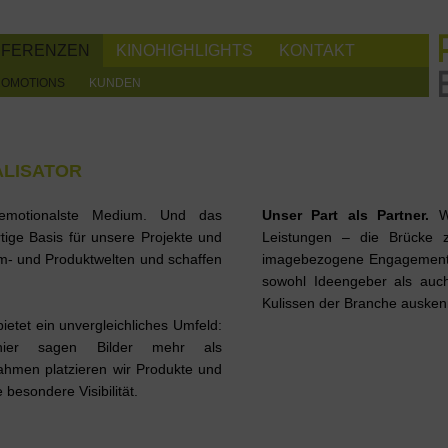
EFERENZEN
KINOHIGHLIGHTS
KONTAKT
ROMOTIONS
KUNDEN
ALISATOR
motionalste Medium. Und das
Unser Part als Partner.
W
rtige Basis für unsere Projekte und
Leistungen – die Brücke 
lm- und Produktwelten und schaffen
imagebezogene Engagements 
sowohl Ideengeber als auch
Kulissen der Branche auskenn
ietet ein unvergleichliches Umfeld:
 hier sagen Bilder mehr als
ahmen platzieren wir Produkte und
 besondere Visibilität.