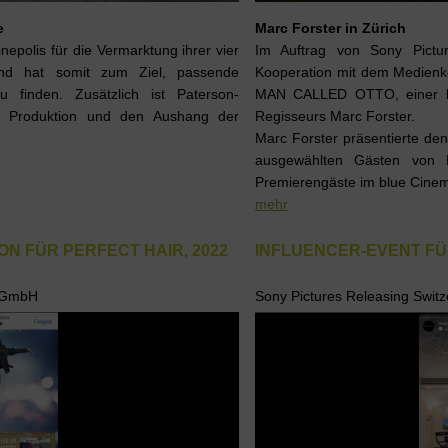
e
Marc Forster in Zürich
epolis für die Vermarktung ihrer vier
Im Auftrag von Sony Picture
und hat somit zum Ziel, passende
Kooperation mit dem Medienk
 finden. Zusätzlich ist Paterson-
MAN CALLED OTTO, einer be
on, Produktion und den Aushang der
Regisseurs Marc Forster.
Marc Forster präsentierte d
ausgewählten Gästen von R
Premierengäste im blue Cinem
mehr
 FÜR PERFECT HAIR, 2022
INFLUENCER-EVENT FÜ
d GmbH
Sony Pictures Releasing Swi