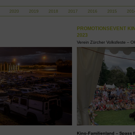
2020
2019
2018
2017
2016
2015
201
PROMOTIONSEVENT KIN
2023
Verein Zürcher Volksfeste – O
Kino-Familienland – Spass f