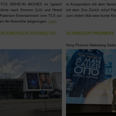
TCS DRIVE-IN MOVIES im typisch
In Kooperation mit dem Verei
r führte nach Emmen (LU) und Hinwil
mit dem Zoo Zürich schuf Pat
 Paterson-Entertainment vom TCS zur
zum dritten Mal eine bunte Kin
pen-Air-Kinoreihe beigezogen.
mehr
 KINEPOLIS SCHWEIZ AG,
SCHWEIZER PREMIERE „
Sony Pictures Releasing Swi